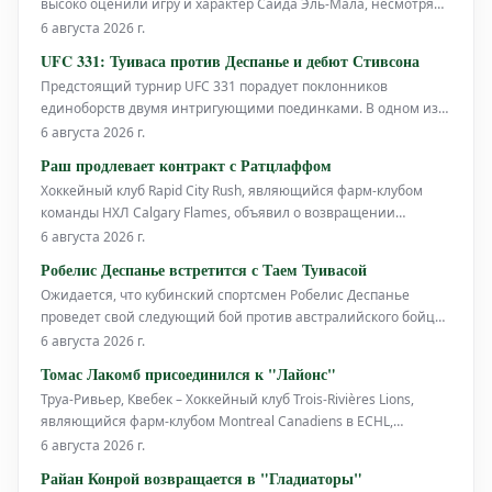
высоко оценили игру и характер Саида Эль-Мала, несмотря
на активно циркулирующие слухи о его возможном
6 августа 2026 г.
трансфере в дортмундскую "Боруссию". Его преданность и
UFC 331: Туиваса против Деспанье и дебют Стивсона
настрой вызывают восхищение у всех в клубе.
Предстоящий турнир UFC 331 порадует поклонников
единоборств двумя интригующими поединками. В одном из
них в октагоне сойдутся австралийский боец Тай Туиваса и
6 августа 2026 г.
кубинец Робелис Деспанье. Туиваса, известный своим
Раш продлевает контракт с Ратцлаффом
агрессивным стилем и нокаутирующей мощью, стремится
Хоккейный клуб Rapid City Rush, являющийся фарм-клубом
вернуться на победную тропу
команды НХЛ Calgary Flames, объявил о возвращении
защитника Джейка Ратцлаффа в команду на сезон 2026-27.
6 августа 2026 г.
24-летний Ратцлафф начал свою профессиональную карьеру
Робелис Деспанье встретится с Таем Туивасой
в команде Rush в прошлом сезоне.
Ожидается, что кубинский спортсмен Робелис Деспанье
проведет свой следующий бой против австралийского бойца
смешанных единоборств Тая Туивасы. Информация о
6 августа 2026 г.
предстоящем поединке появилась в спортивной прессе.
Томас Лакомб присоединился к "Лайонс"
Деспанье, известный своим боксерским прошлым и
Труа-Ривьер, Квебек – Хоккейный клуб Trois-Rivières Lions,
впечатляющими нокаутами, перешел в
являющийся фарм-клубом Montreal Canadiens в ECHL,
объявил о подписании контракта с нападающим Томасом
6 августа 2026 г.
Лакомбом. Для 25-летнего игрока это будет первый
Райан Конрой возвращается в "Гладиаторы"
профессиональный сезон. Последние несколько сезонов