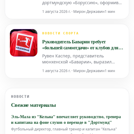
дортмундскую «Боруссию», оформив
постоянный трансфер в итальянский
1 августа 2026 г. · Мирон Державин
1 мин
клуб «Парма».
НОВОСТИ СПОРТА
Руководитель Баварии требует
«большей самоотдачи» от клубов для
продвижения Бундеслиги на мировом
Рувен Каспер, представитель
рынке
мюнхенской «Баварии», выразил
мнение, что клубы немецкой высшей
1 августа 2026 г. · Мирон Державин
1 мин
лиги, за исключением «Баварии»,
дортмундской «Боруссии», «РБ
Лейпциг» и «СК Падерборн», должны
приложить больше усилий для
НОВОСТИ
продвижения Бундеслиги на
Свежие материалы
международной арене.
Эль-Мала из "Кельна" впечатляет руководство, тренера
и капитана на фоне слухов о переходе в "Дортмунд"
Футбольный директор, главный тренер и капитан "Кельна"