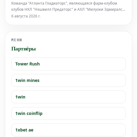
Команда "Атланта Гладиаторс", являющаяся фарм-клубом
Лакомб выступал за Универси
клубов НХЛ "Нэшвилл Предаторс" и АХЛ "Милуоки Эдмиралс",
объявила о подписании контракта с защитником Райаном
6 августа 2026 г.
Конроем на сезон 2026-27. Конрой начинает свой второй
сезон в составе команды. Подробности его выступлений и
текущего состояни
МЕНЮ
Партнёры
Tower Rush
1win mines
1win
1win coinflip
1xbet ae