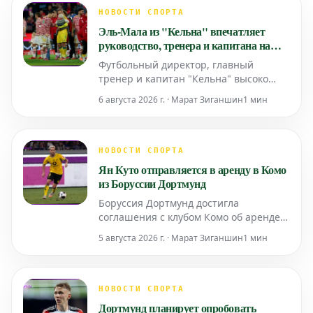
НОВОСТИ СПОРТА
Эль-Мала из "Кельна" впечатляет
руководство, тренера и капитана на
фоне слухов о переходе в "Дортмунд"
Футбольный директор, главный
тренер и капитан "Кельна" высоко
оценили игру и характер Саида Эль-
6 августа 2026 г. · Марат Зиганшин
1 мин
Мала, несмотря на активно
циркулирующие слухи о его
возможном трансфере в дортмундскую
"Боруссию". Его преданность и
НОВОСТИ СПОРТА
настрой вызывают восхищение у всех
Ян Куто отправляется в аренду в Комо
в клубе.
из Боруссии Дортмунд
Боруссия Дортмунд достигла
соглашения с клубом Комо об аренде
футболиста Яна Куто.
5 августа 2026 г. · Марат Зиганшин
1 мин
НОВОСТИ СПОРТА
Дортмунд планирует опробовать