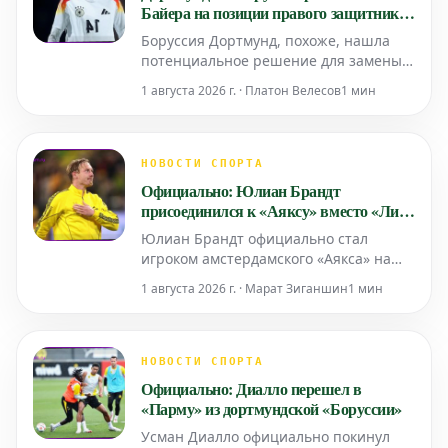
Байера на позиции правого защитника
на фоне ухода Куто
Боруссия Дортмунд, похоже, нашла
потенциальное решение для замены
Яна Куто внутри собственной
1 августа 2026 г. · Платон Велесов
1 мин
команды.
НОВОСТИ СПОРТА
Официально: Юлиан Брандт
присоединился к «Аяксу» вместо «Лидс
Юнайтед»
Юлиан Брандт официально стал
игроком амстердамского «Аякса» на
правах свободного агента. Его
1 августа 2026 г. · Марат Зиганшин
1 мин
партнером по команде станет
соотечественник Марк-Андре тер
Штеген.
НОВОСТИ СПОРТА
Официально: Диалло перешел в
«Парму» из дортмундской «Боруссии»
Усман Диалло официально покинул